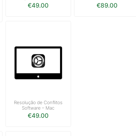
€
49.00
€
89.00
Resolução de Conflitos
Software – Mac
€
49.00