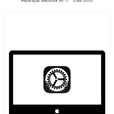
Reparação MacBook Air 11´´ (Late 2010)