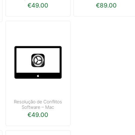
€
49.00
€
89.00
Resolução de Conflitos
Software – Mac
€
49.00