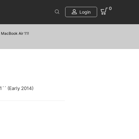
0
Login
MacBook Air 11!
´´ (Early 2014)