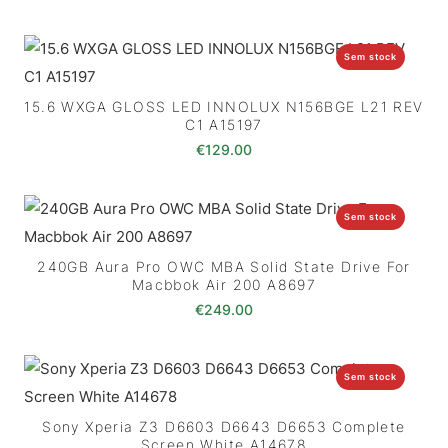
Sem stock
15.6 WXGA GLOSS LED INNOLUX N156BGE L21 REV
C1 A15197
€
129.00
Sem stock
240GB Aura Pro OWC MBA Solid State Drive For
Macbbok Air 200 A8697
€
249.00
Sem stock
Sony Xperia Z3 D6603 D6643 D6653 Complete
Screen White A14678