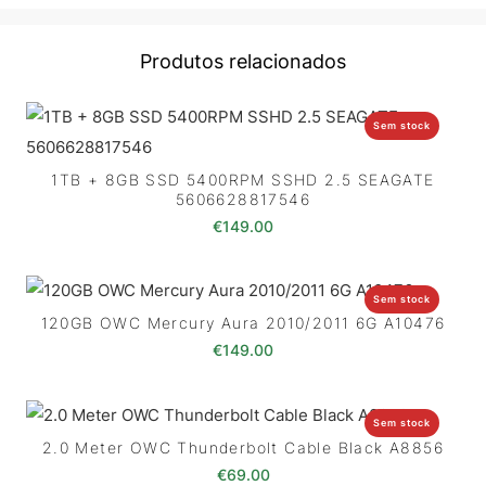
Produtos relacionados
Sem stock
1TB + 8GB SSD 5400RPM SSHD 2.5 SEAGATE
5606628817546
€
149.00
Sem stock
120GB OWC Mercury Aura 2010/2011 6G A10476
€
149.00
Sem stock
2.0 Meter OWC Thunderbolt Cable Black A8856
€
69.00