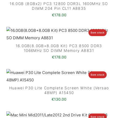
16.0GB (8GBx2) PC3 12800 DDR3L 1600MHz SO
DIMM 204 Pin CL11 A8835
€
178.00
Sem stock
16.0GB(8.0GB+8.0GB Kit) PC3 8500 DDR3
1066MHz SO DIMM Memory A8831
€
178.00
Sem stock
Huawei P30 Lite Complete Screen White (Versao
48MP) A15450
€
130.00
Sem stock