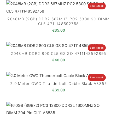
Sem stock
2048MB (2GB) DDR2 667MHZ PC2 5300 SO DIMM
CL5 4711148592758
€
35.00
Sem stock
2048MB DDR2 800 CL5 GS SQ 4711148592895
€
40.00
Sem stock
2.0 Meter OWC Thunderbolt Cable Black A8856
€
69.00