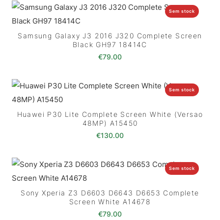
Sem stock
Samsung Galaxy J3 2016 J320 Complete Screen
Black GH97 18414C
€
79.00
Sem stock
Huawei P30 Lite Complete Screen White (Versao
48MP) A15450
€
130.00
Sem stock
Sony Xperia Z3 D6603 D6643 D6653 Complete
Screen White A14678
€
79.00