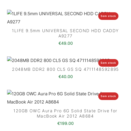
Sem stock
1LIFE 9.5mm UNIVERSAL SECOND HDD CADDY
A9277
€
49.00
Sem stock
2048MB DDR2 800 CL5 GS SQ 4711148592895
€
40.00
Sem stock
120GB OWC Aura Pro 6G Solid State Drive for
MacBook Air 2012 A8684
€
199.00