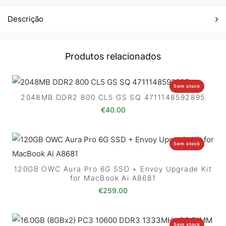
Descrição
Produtos relacionados
Sem stock
2048MB DDR2 800 CL5 GS SQ 4711148592895
€
40.00
Sem stock
120GB OWC Aura Pro 6G SSD + Envoy Upgrade Kit
for MacBook Ai A8681
€
259.00
Sem stock