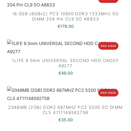
16.0GB (8GBx2) PC3 10600 DDR3 1333MHz SO
DIMM 204 Pin CL9 SO A8833
€
178.00
Sem stock
1LIFE 9.5mm UNIVERSAL SECOND HDD CADDY
A9277
€
49.00
Sem stock
2048MB (2GB) DDR2 667MHZ PC2 5300 SO DIMM
CL5 4711148592758
€
35.00