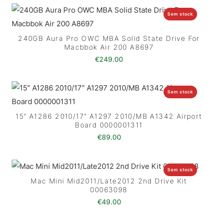
Sem stock
240GB Aura Pro OWC MBA Solid State Drive For
Macbbok Air 200 A8697
€
249.00
Sem stock
15″ A1286 2010/17″ A1297 2010/MB A1342 Airport
Board 0000001311
€
89.00
Sem stock
Mac Mini Mid2011/Late2012 2nd Drive Kit
00063098
€
49.00