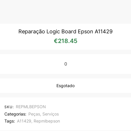
Reparação Logic Board Epson A11429
€
218.45
0
Esgotado
REPMLBEPSON
SKU:
Categorias:
Peças
,
Serviços
Tags:
A11429
,
Repmlbepson