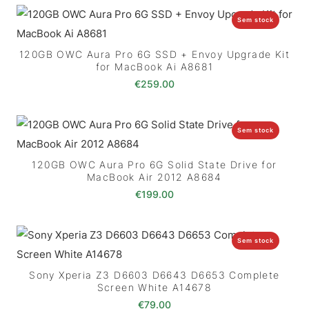
Sem stock
120GB OWC Aura Pro 6G SSD + Envoy Upgrade Kit
for MacBook Ai A8681
€
259.00
Sem stock
120GB OWC Aura Pro 6G Solid State Drive for
MacBook Air 2012 A8684
€
199.00
Sem stock
Sony Xperia Z3 D6603 D6643 D6653 Complete
Screen White A14678
€
79.00