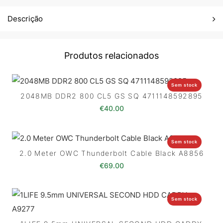
Descrição
Produtos relacionados
Sem stock
2048MB DDR2 800 CL5 GS SQ 4711148592895
€
40.00
Sem stock
2.0 Meter OWC Thunderbolt Cable Black A8856
€
69.00
Sem stock