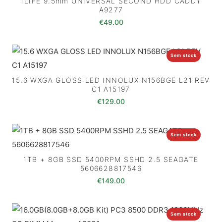
1LIFE 9.5mm UNIVERSAL SECOND HDD CADDY
A9277
€
49.00
Sem stock
15.6 WXGA GLOSS LED INNOLUX N156BGE L21 REV
C1 A15197
€
129.00
Sem stock
1TB + 8GB SSD 5400RPM SSHD 2.5 SEAGATE
5606628817546
€
149.00
Sem stock