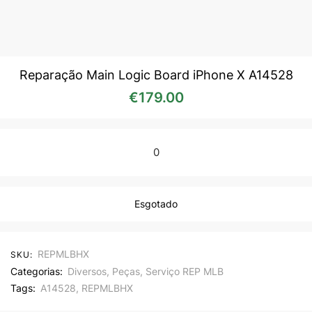
Reparação Main Logic Board iPhone X A14528
€
179.00
0
Esgotado
REPMLBHX
SKU:
Categorias:
Diversos
,
Peças
,
Serviço REP MLB
Tags:
A14528
,
REPMLBHX