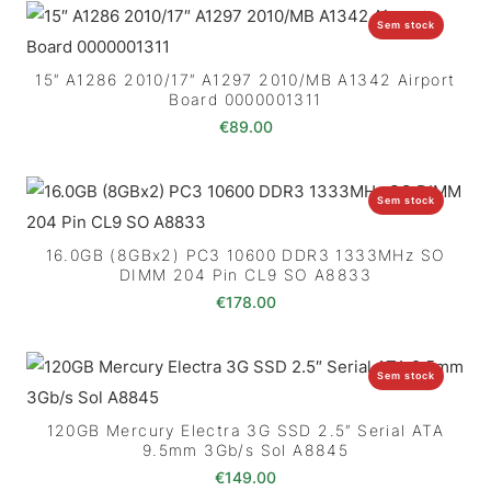
Sem stock
15″ A1286 2010/17″ A1297 2010/MB A1342 Airport
Board 0000001311
€
89.00
Sem stock
16.0GB (8GBx2) PC3 10600 DDR3 1333MHz SO
DIMM 204 Pin CL9 SO A8833
€
178.00
Sem stock
120GB Mercury Electra 3G SSD 2.5″ Serial ATA
9.5mm 3Gb/s Sol A8845
€
149.00