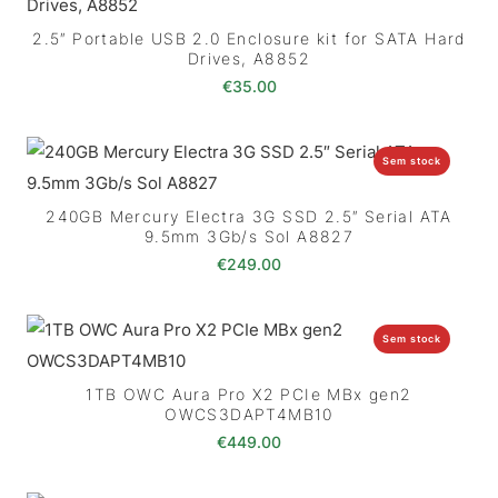
2.5″ Portable USB 2.0 Enclosure kit for SATA Hard
Drives, A8852
€
35.00
Sem stock
240GB Mercury Electra 3G SSD 2.5″ Serial ATA
9.5mm 3Gb/s Sol A8827
€
249.00
Sem stock
1TB OWC Aura Pro X2 PCIe MBx gen2
OWCS3DAPT4MB10
€
449.00