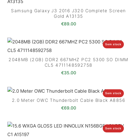
Samsung Galaxy J3 2016 J320 Complete Screen
Gold A13135
€
89.00
Sem stock
2048MB (2GB) DDR2 667MHZ PC2 5300 SO DIMM
CL5 4711148592758
€
35.00
Sem stock
2.0 Meter OWC Thunderbolt Cable Black A8856
€
69.00
Sem stock