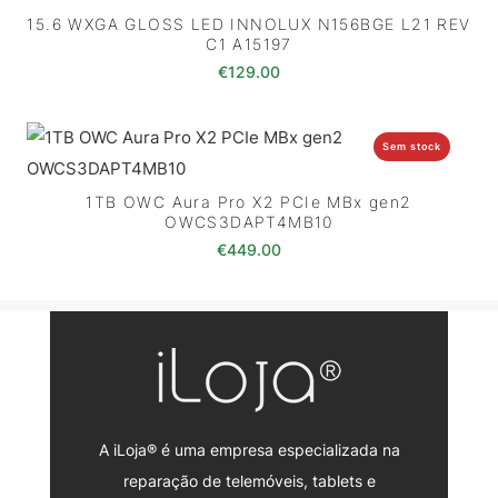
15.6 WXGA GLOSS LED INNOLUX N156BGE L21 REV
C1 A15197
€
129.00
Sem stock
1TB OWC Aura Pro X2 PCIe MBx gen2
OWCS3DAPT4MB10
€
449.00
A iLoja® é uma empresa especializada na
reparação de telemóveis, tablets e