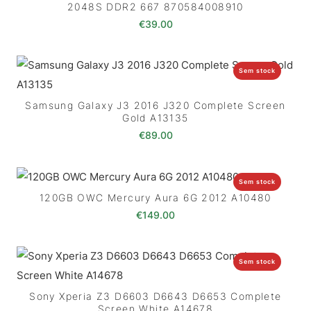
2048S DDR2 667 870584008910
€
39.00
Sem stock
Samsung Galaxy J3 2016 J320 Complete Screen
Gold A13135
€
89.00
Sem stock
120GB OWC Mercury Aura 6G 2012 A10480
€
149.00
Sem stock
Sony Xperia Z3 D6603 D6643 D6653 Complete
Screen White A14678