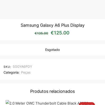
Samsung Galaxy A6 Plus Display
O preço original era: €13
O preço atual é
€
125.00
€
135.00
Esgotado
SGGYA6PDY
SKU:
Categoria:
Peças
Produtos relacionados