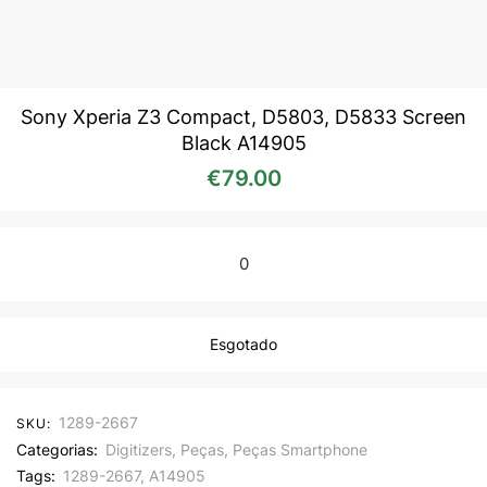
Sony Xperia Z3 Compact, D5803, D5833 Screen
Black A14905
€
79.00
0
Esgotado
1289-2667
SKU:
Categorias:
Digitizers
,
Peças
,
Peças Smartphone
Tags:
1289-2667
,
A14905