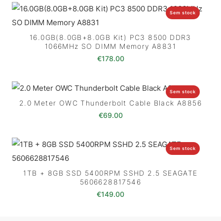
Sem stock
16.0GB(8.0GB+8.0GB Kit) PC3 8500 DDR3
1066MHz SO DIMM Memory A8831
€
178.00
Sem stock
2.0 Meter OWC Thunderbolt Cable Black A8856
€
69.00
Sem stock
1TB + 8GB SSD 5400RPM SSHD 2.5 SEAGATE
5606628817546
€
149.00