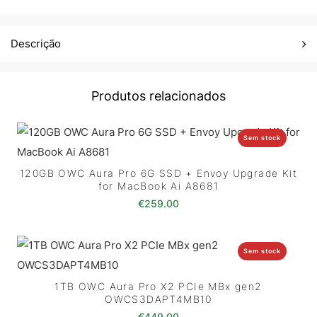
Descrição
Produtos relacionados
Sem stock
120GB OWC Aura Pro 6G SSD + Envoy Upgrade Kit
for MacBook Ai A8681
€
259.00
Sem stock
1TB OWC Aura Pro X2 PCIe MBx gen2
OWCS3DAPT4MB10
€
449.00