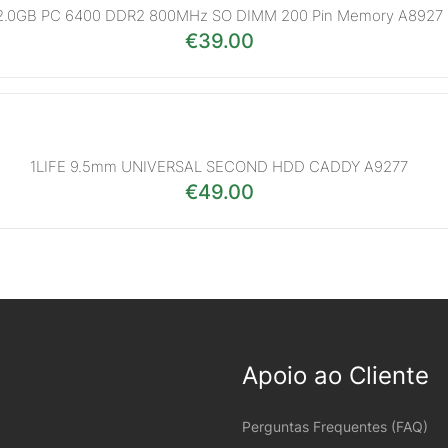
2.0GB PC 6400 DDR2 800MHz SO DIMM 200 Pin Memory A8927
€
39.00
1LIFE 9.5mm UNIVERSAL SECOND HDD CADDY A9277
€
49.00
Apoio ao Cliente
Perguntas Frequentes (FAQ)