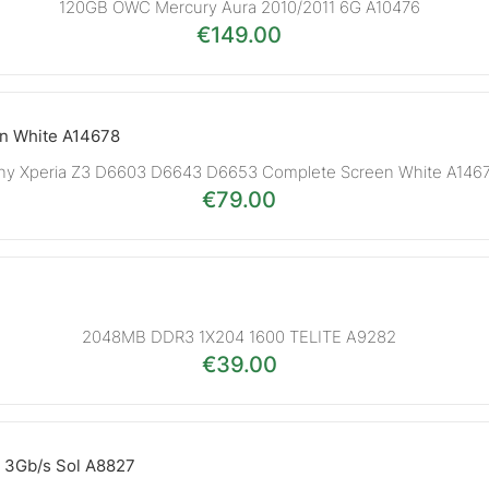
120GB OWC Mercury Aura 2010/2011 6G A10476
€
149.00
ny Xperia Z3 D6603 D6643 D6653 Complete Screen White A146
€
79.00
2048MB DDR3 1X204 1600 TELITE A9282
€
39.00