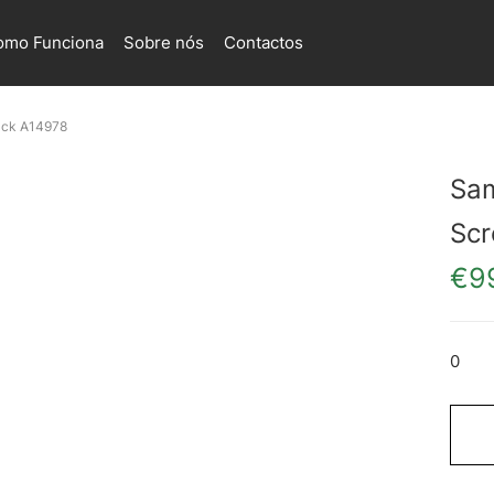
omo Funciona
Sobre nós
Contactos
ack A14978
Sam
Scr
€
9
0