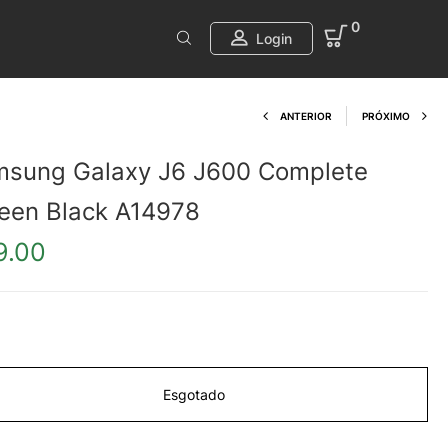
0
Login
Product navi
ANTERIOR
PRÓXIMO
sung Galaxy J6 J600 Complete
een Black A14978
9.00
Esgotado