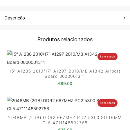
Descrição
Produtos relacionados
Sem stock
15″ A1286 2010/17″ A1297 2010/MB A1342 Airport
Board 0000001311
€
89.00
Sem stock
2048MB (2GB) DDR2 667MHZ PC2 5300 SO DIMM
CL5 4711148592758
€
35.00