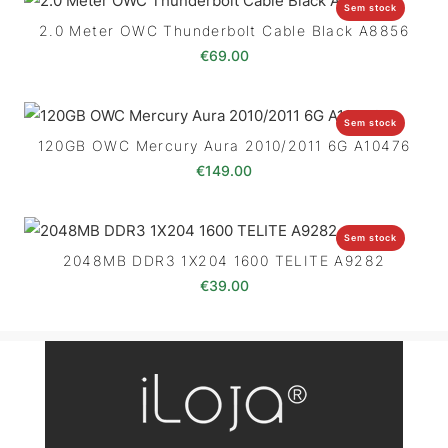
Sem stock
2.0 Meter OWC Thunderbolt Cable Black A8856
€
69.00
Sem stock
120GB OWC Mercury Aura 2010/2011 6G A10476
€
149.00
Sem stock
2048MB DDR3 1X204 1600 TELITE A9282
€
39.00