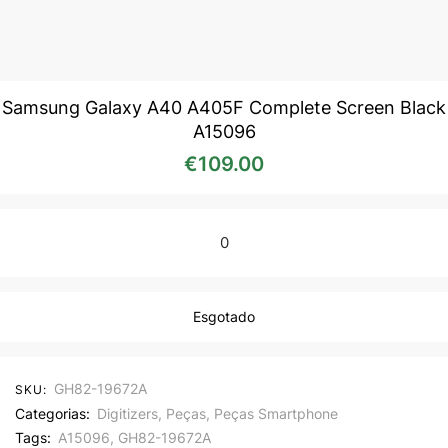
Samsung Galaxy A40 A405F Complete Screen Black
A15096
€
109.00
0
Esgotado
GH82-19672A
SKU:
Categorias:
Digitizers
,
Peças
,
Peças Smartphone
Tags:
A15096
,
GH82-19672A