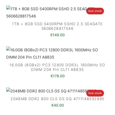
Sem stock
1TB + 8GB SSD 5400RPM SSHD 2.5 SEAGATE
5606628817546
€
149.00
16.0GB (8GBx2) PC3 12800 DDR3L 1600MHz SO
DIMM 204 Pin CL11 A8835
€
178.00
Sem stock
2048MB DDR2 800 CL5 GS SQ 4711148592895
€
40.00