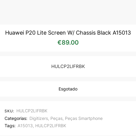
Huawei P20 Lite Screen W/ Chassis Black A15013
€
89.00
HULCP2LIFRBK
Esgotado
HULCP2LIFRBK
SKU:
Categorias:
Digitizers
,
Peças
,
Peças Smartphone
Tags:
A15013
,
HULCP2LIFRBK