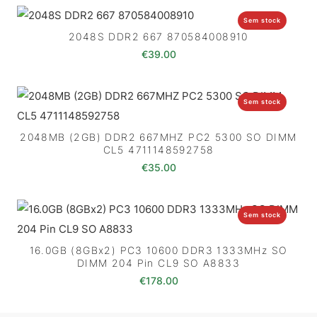
Sem stock
2048S DDR2 667 870584008910
€
39.00
Sem stock
2048MB (2GB) DDR2 667MHZ PC2 5300 SO DIMM
CL5 4711148592758
€
35.00
Sem stock
16.0GB (8GBx2) PC3 10600 DDR3 1333MHz SO
DIMM 204 Pin CL9 SO A8833
€
178.00