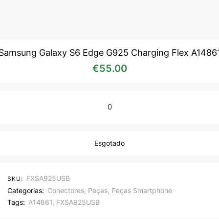
Samsung Galaxy S6 Edge G925 Charging Flex A1486
€
55.00
0
Esgotado
FXSA925USB
SKU:
Categorias:
Conectores
,
Peças
,
Peças Smartphone
Tags:
A14861
,
FXSA925USB