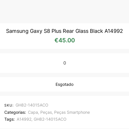
Samsung Gaxy S8 Plus Rear Glass Black A14992
€
45.00
0
Esgotado
GH82-14015ACO
SKU:
Categorias:
Capa
,
Peças
,
Peças Smartphone
Tags:
A14992
,
GH82-14015ACO