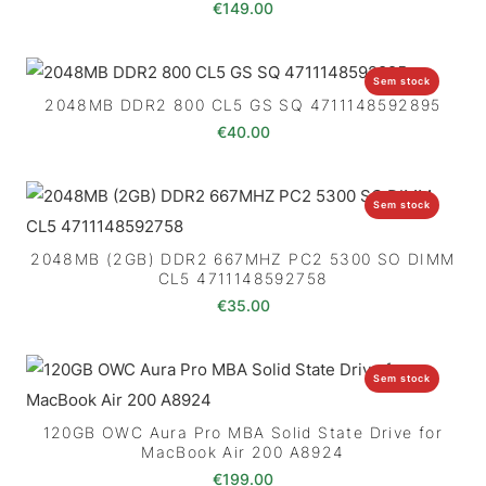
€
149.00
Sem stock
2048MB DDR2 800 CL5 GS SQ 4711148592895
€
40.00
Sem stock
2048MB (2GB) DDR2 667MHZ PC2 5300 SO DIMM
CL5 4711148592758
€
35.00
Sem stock
120GB OWC Aura Pro MBA Solid State Drive for
MacBook Air 200 A8924
€
199.00