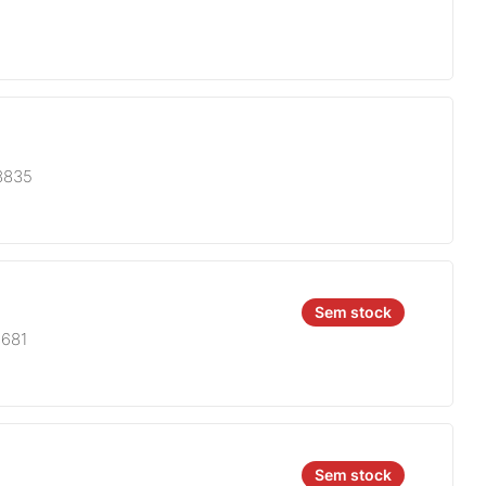
8835
Sem stock
8681
Sem stock