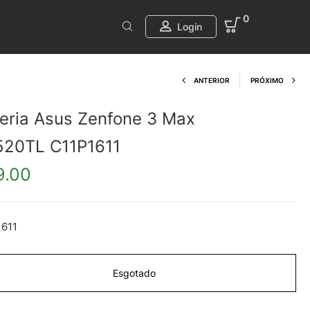
0
Login
Product navi
ANTERIOR
PRÓXIMO
eria Asus Zenfone 3 Max
520TL C11P1611
9.00
1611
Esgotado