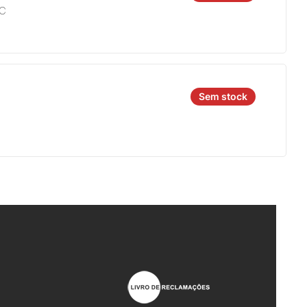
4C
Sem stock