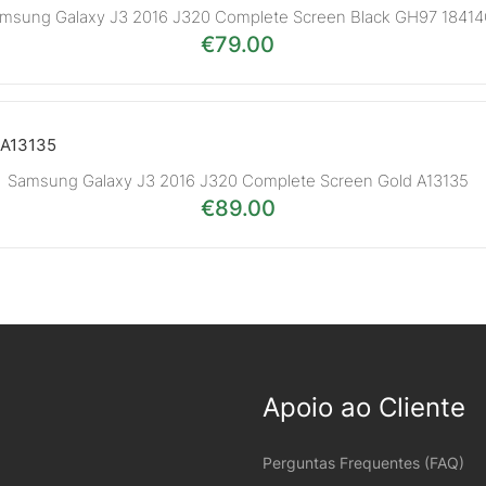
msung Galaxy J3 2016 J320 Complete Screen Black GH97 1841
€
79.00
Samsung Galaxy J3 2016 J320 Complete Screen Gold A13135
€
89.00
Apoio ao Cliente
Perguntas Frequentes (FAQ)