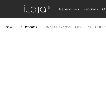
Reparações
Retomas
C
Início
Produtos
Bateria Asus Zenfone 3 Max ZC520TL C11P16