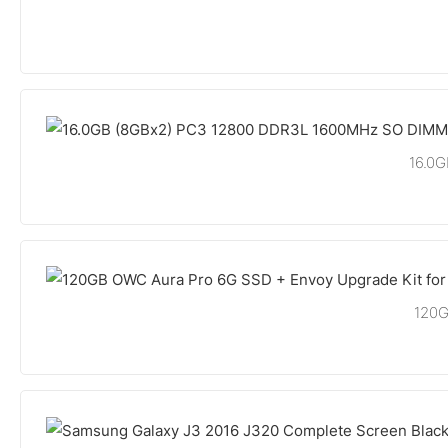
16.0
120G