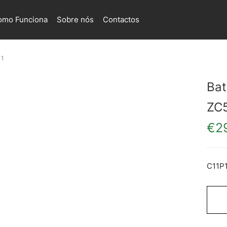
omo Funciona
Sobre nós
Contactos
11
Bat
ZC
€
2
C11P