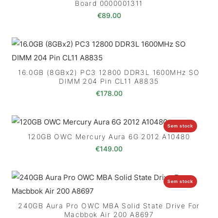
Board 0000001311
€
89.00
16.0GB (8GBx2) PC3 12800 DDR3L 1600MHz SO
DIMM 204 Pin CL11 A8835
€
178.00
Sem stock
120GB OWC Mercury Aura 6G 2012 A10480
€
149.00
Sem stock
240GB Aura Pro OWC MBA Solid State Drive For
Macbbok Air 200 A8697