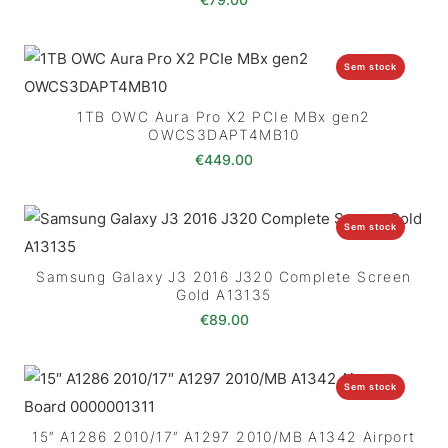
Sem stock
1TB OWC Aura Pro X2 PCIe MBx gen2
OWCS3DAPT4MB10
€
449.00
Sem stock
Samsung Galaxy J3 2016 J320 Complete Screen
Gold A13135
€
89.00
Sem stock
15″ A1286 2010/17″ A1297 2010/MB A1342 Airport