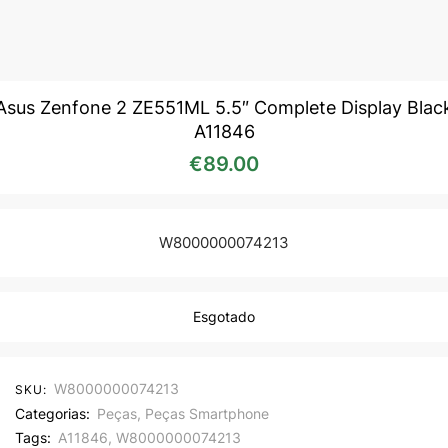
Asus Zenfone 2 ZE551ML 5.5″ Complete Display Blac
A11846
€
89.00
W8000000074213
Esgotado
W8000000074213
SKU:
Categorias:
Peças
,
Peças Smartphone
Tags:
A11846
,
W8000000074213