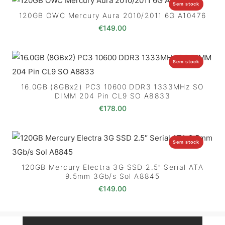
Sem stock
120GB OWC Mercury Aura 2010/2011 6G A10476
€
149.00
Sem stock
16.0GB (8GBx2) PC3 10600 DDR3 1333MHz SO
DIMM 204 Pin CL9 SO A8833
€
178.00
Sem stock
120GB Mercury Electra 3G SSD 2.5″ Serial ATA
9.5mm 3Gb/s Sol A8845
€
149.00