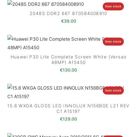
Sem stock
2048S DDR2 667 870584008910
€
39.00
Sem stock
Huawei P30 Lite Complete Screen White (Versao
48MP) A15450
€
130.00
Sem stock
15.6 WXGA GLOSS LED INNOLUX N156BGE L21 REV
C1 A15197
€
129.00