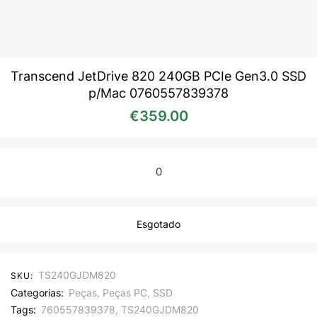
Transcend JetDrive 820 240GB PCIe Gen3.0 SSD
p/Mac 0760557839378
€
359.00
0
Esgotado
TS240GJDM820
SKU:
Categorias:
Peças
,
Peças PC
,
SSD
Tags:
760557839378
,
TS240GJDM820