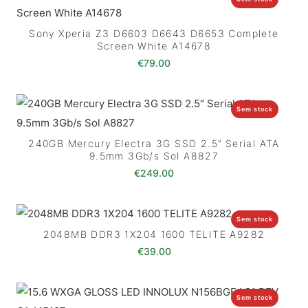
Sony Xperia Z3 D6603 D6643 D6653 Complete
Screen White A14678
€
79.00
Sem stock
240GB Mercury Electra 3G SSD 2.5″ Serial ATA
9.5mm 3Gb/s Sol A8827
€
249.00
Sem stock
2048MB DDR3 1X204 1600 TELITE A9282
€
39.00
Sem stock