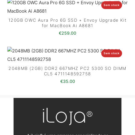
Sem stock
120GB OWC Aura Pro 6G SSD + Envoy Upgrade Kit
for MacBook Ai A8681
€
259.00
Sem stock
2048MB (2GB) DDR2 667MHZ PC2 5300 SO DIMM
CL5 4711148592758
€
35.00