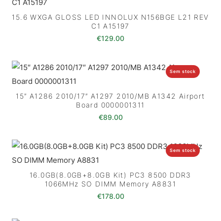
15.6 WXGA GLOSS LED INNOLUX N156BGE L21 REV
C1 A15197
€
129.00
Sem stock
15″ A1286 2010/17″ A1297 2010/MB A1342 Airport
Board 0000001311
€
89.00
Sem stock
16.0GB(8.0GB+8.0GB Kit) PC3 8500 DDR3
1066MHz SO DIMM Memory A8831
€
178.00