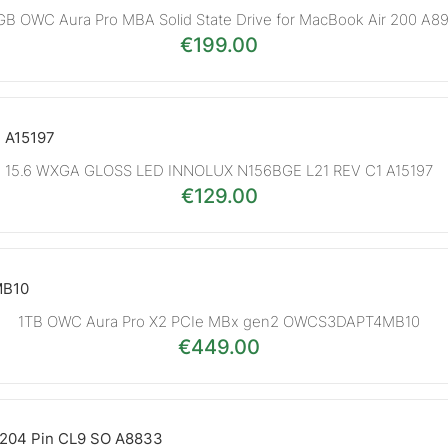
GB OWC Aura Pro MBA Solid State Drive for MacBook Air 200 A8
€
199.00
15.6 WXGA GLOSS LED INNOLUX N156BGE L21 REV C1 A15197
€
129.00
1TB OWC Aura Pro X2 PCIe MBx gen2 OWCS3DAPT4MB10
€
449.00