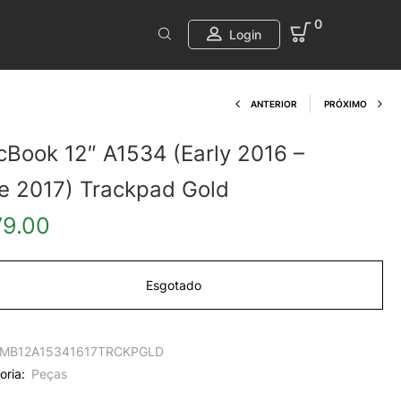
0
Login
Product navi
ANTERIOR
PRÓXIMO
Book 12″ A1534 (Early 2016 –
e 2017) Trackpad Gold
79.00
Esgotado
MB12A15341617TRCKPGLD
oria:
Peças