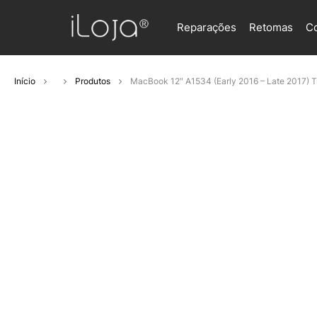
Reparações
Retomas
C
Início
Produtos
MacBook 12″ A1534 (Early 2016 – Late 2017) 