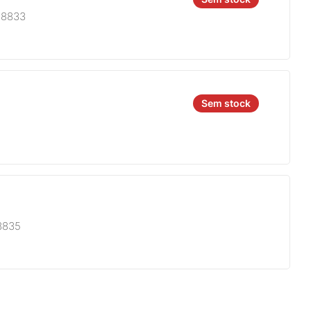
A8833
Sem stock
8835