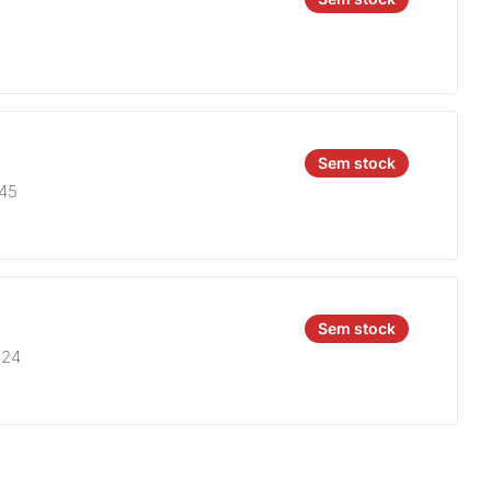
Sem stock
845
Sem stock
924