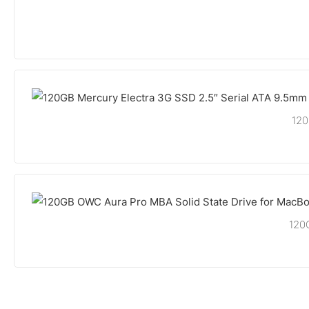
120
120