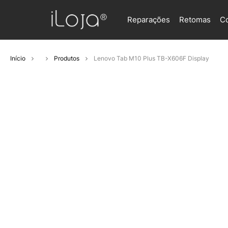
Reparações
Retomas
C
Início
Produtos
Lenovo Tab M10 Plus TB-X606F Display