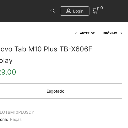
0
Login
Product navi
ANTERIOR
PRÓXIMO
ovo Tab M10 Plus TB-X606F
play
29.00
Esgotado
LOTBM10PLUSDY
oria:
Peças