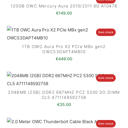
120GB OWC Mercury Aura 2010/2011 6G A10476
€
149.00
Sem stock
1TB OWC Aura Pro X2 PCIe MBx gen2
OWCS3DAPT4MB10
€
449.00
Sem stock
2048MB (2GB) DDR2 667MHZ PC2 5300 SO DIMM
CL5 4711148592758
€
35.00
Sem stock