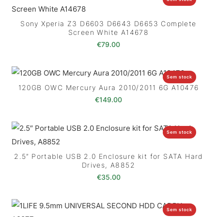
Sony Xperia Z3 D6603 D6643 D6653 Complete
Screen White A14678
€
79.00
Sem stock
120GB OWC Mercury Aura 2010/2011 6G A10476
€
149.00
Sem stock
2.5″ Portable USB 2.0 Enclosure kit for SATA Hard
Drives, A8852
€
35.00
Sem stock