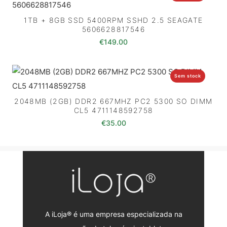
1TB + 8GB SSD 5400RPM SSHD 2.5 SEAGATE
5606628817546
€
149.00
Sem stock
2048MB (2GB) DDR2 667MHZ PC2 5300 SO DIMM
CL5 4711148592758
€
35.00
A iLoja® é uma empresa especializada na