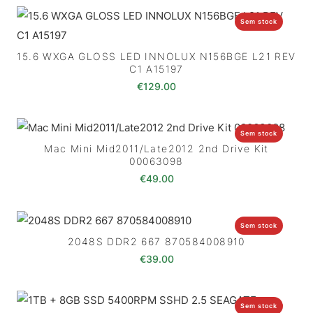
Sem stock
15.6 WXGA GLOSS LED INNOLUX N156BGE L21 REV
C1 A15197
€
129.00
Sem stock
Mac Mini Mid2011/Late2012 2nd Drive Kit
00063098
€
49.00
Sem stock
2048S DDR2 667 870584008910
€
39.00
Sem stock