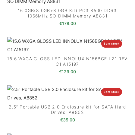
16.0GB(8.0GB+8.0GB Kit) PC3 8500 DDR3
1066MHz SO DIMM Memory A8831
€
178.00
Sem stock
15.6 WXGA GLOSS LED INNOLUX N156BGE L21 REV
C1 A15197
€
129.00
Sem stock
2.5″ Portable USB 2.0 Enclosure kit for SATA Hard
Drives, A8852
€
35.00