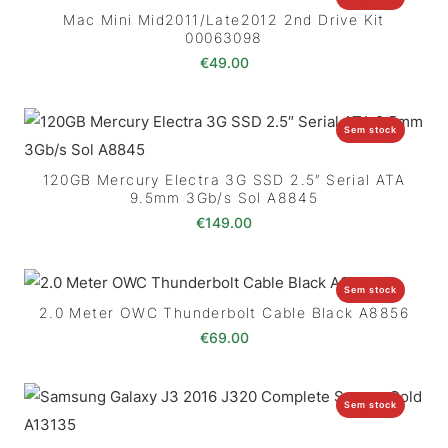
Mac Mini Mid2011/Late2012 2nd Drive Kit
00063098
€
49.00
Sem stock
120GB Mercury Electra 3G SSD 2.5″ Serial ATA
9.5mm 3Gb/s Sol A8845
€
149.00
Sem stock
2.0 Meter OWC Thunderbolt Cable Black A8856
€
69.00
Sem stock