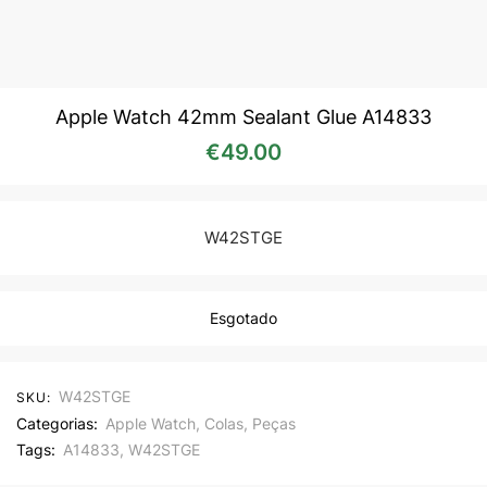
Apple Watch 42mm Sealant Glue A14833
€
49.00
W42STGE
Esgotado
W42STGE
SKU:
Categorias:
Apple Watch
,
Colas
,
Peças
Tags:
A14833
,
W42STGE