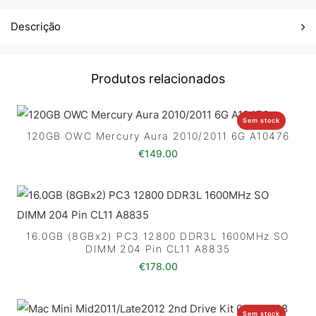
Descrição
Produtos relacionados
Sem stock
120GB OWC Mercury Aura 2010/2011 6G A10476
€
149.00
16.0GB (8GBx2) PC3 12800 DDR3L 1600MHz SO
DIMM 204 Pin CL11 A8835
€
178.00
Sem stock