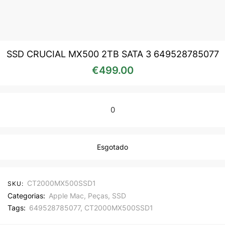
SSD CRUCIAL MX500 2TB SATA 3 649528785077
€
499.00
0
Esgotado
CT2000MX500SSD1
SKU:
Categorias:
Apple Mac
,
Peças
,
SSD
Tags:
649528785077
,
CT2000MX500SSD1