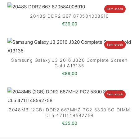
Sem stock
2048S DDR2 667 870584008910
€
39.00
Sem stock
Samsung Galaxy J3 2016 J320 Complete Screen
Gold A13135
€
89.00
Sem stock
2048MB (2GB) DDR2 667MHZ PC2 5300 SO DIMM
CL5 4711148592758
€
35.00