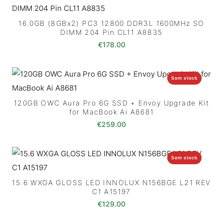
16.0GB (8GBx2) PC3 12800 DDR3L 1600MHz SO
DIMM 204 Pin CL11 A8835
€
178.00
Sem stock
120GB OWC Aura Pro 6G SSD + Envoy Upgrade Kit
for MacBook Ai A8681
€
259.00
Sem stock
15.6 WXGA GLOSS LED INNOLUX N156BGE L21 REV
C1 A15197
€
129.00