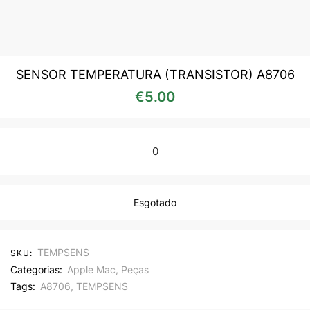
SENSOR TEMPERATURA (TRANSISTOR) A8706
€
5.00
0
Esgotado
TEMPSENS
SKU:
Categorias:
Apple Mac
,
Peças
Tags:
A8706
,
TEMPSENS