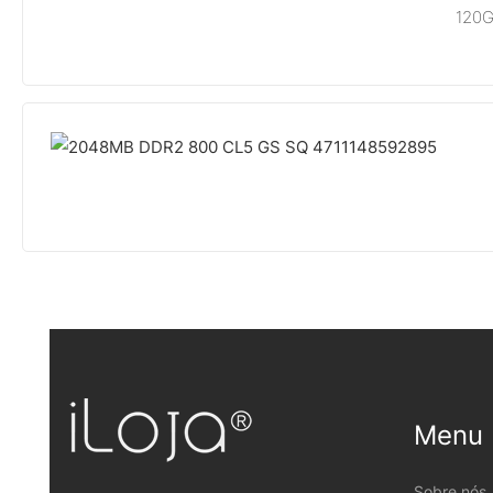
120G
Menu
Sobre nós