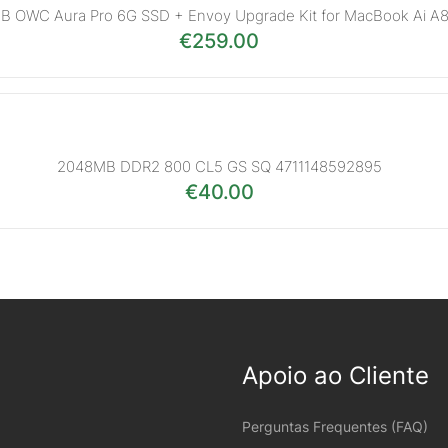
B OWC Aura Pro 6G SSD + Envoy Upgrade Kit for MacBook Ai A
€
259.00
2048MB DDR2 800 CL5 GS SQ 4711148592895
€
40.00
Apoio ao Cliente
Perguntas Frequentes (FAQ)