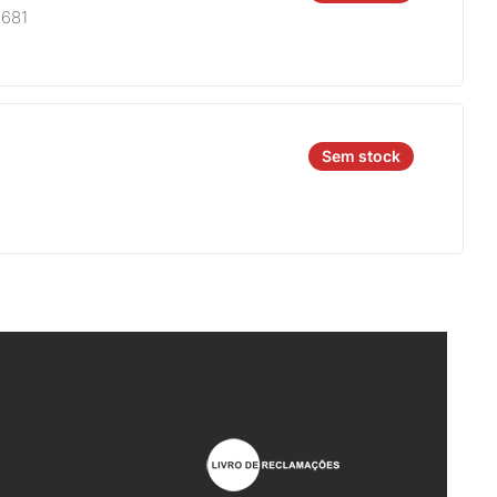
8681
Sem stock