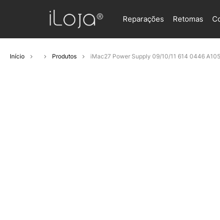
Reparações
Retomas
C
Início
Produtos
iMac27 Power Supply 09/10/11 614 0446 A10