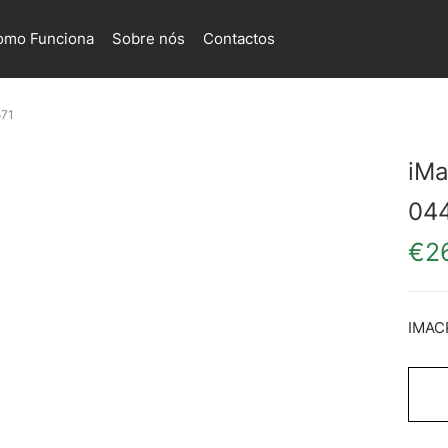
omo Funciona
Sobre nós
Contactos
571
iMa
04
€
2
IMAC