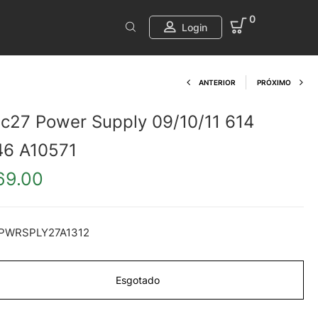
0
Login
Product navi
ANTERIOR
PRÓXIMO
c27 Power Supply 09/10/11 614
46 A10571
69.00
PWRSPLY27A1312
Esgotado