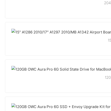
204
1
120