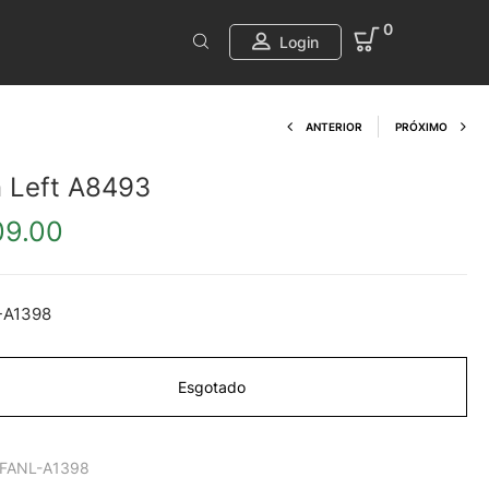
0
Login
Product navi
ANTERIOR
PRÓXIMO
 Left A8493
09.00
-A1398
Esgotado
FANL-A1398