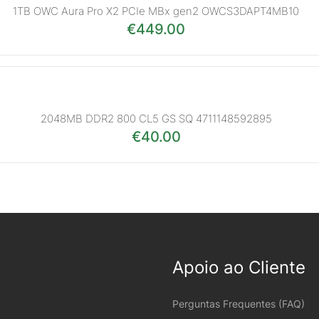
1TB OWC Aura Pro X2 PCIe MBx gen2 OWCS3DAPT4MB10
€
449.00
2048MB DDR2 800 CL5 GS SQ 4711148592895
€
40.00
Apoio ao Cliente
Perguntas Frequentes (FAQ)