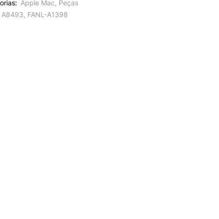
orias:
Apple Mac
,
Peças
A8493
,
FANL-A1398