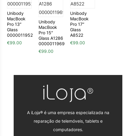
Unibody
Unibody
MacBook
MacBook
Unibody
Pro 13″
Pro 17″
MacBook
Glass
Glass
Pro 15″
0000011952
A8522
Glass A1286
€
99.00
€
99.00
0000011969
€
99.00
A iLoja® é uma empresa especializada na
reparação de telemóveis, tablets e
computadores.