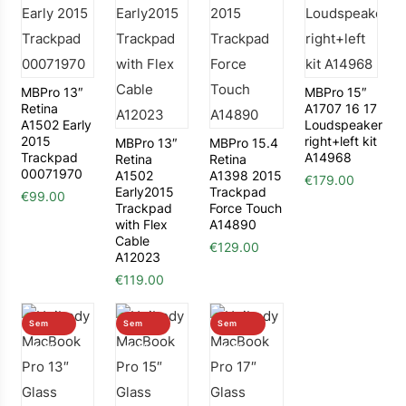
MBPro 13″
MBPro 15″
Retina
A1707 16 17
A1502 Early
Loudspeaker
2015
right+left kit
MBPro 13″
MBPro 15.4
Trackpad
A14968
Retina
Retina
00071970
A1502
A1398 2015
€
179.00
Early2015
Trackpad
€
99.00
Trackpad
Force Touch
with Flex
A14890
Cable
€
129.00
A12023
€
119.00
Sem
Sem
Sem
stock
stock
stock