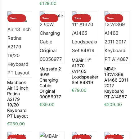
€
129.00
Sem
Sem
Sem
Sem
stock
stock
stock
stock
MBAir 11″
A1370
Magsafe 2
MBAir
/A1465
60W
13”A1369
Loudspeaker
Charging
A1466 2011
Macbook
Set 84819
Cable
2017
Air 13 inch
€
79.00
Original
Keyboard
Retina
00056977
PT A14887
A2179
€
39.00
€
209.00
19/20
Keyboard
PT Layout
€
259.00
Sem
Sem
Sem