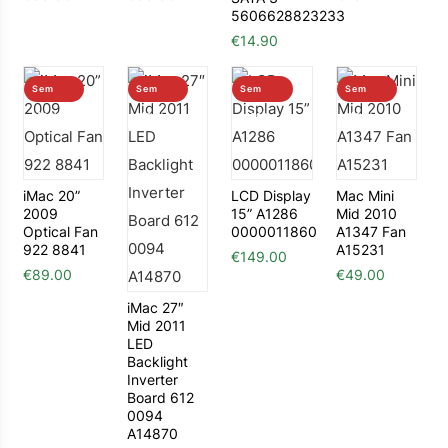
5606628823233
€
14.90
Sem
Sem
Sem
Sem
stock
stock
stock
stock
iMac 20”
LCD Display
Mac Mini
2009
15” A1286
Mid 2010
Optical Fan
0000011860
A1347 Fan
922 8841
A15231
€
149.00
€
89.00
€
49.00
iMac 27″
Mid 2011
LED
Backlight
Inverter
Board 612
0094
A14870