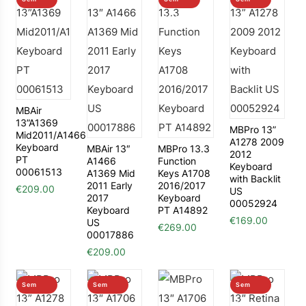
stock
stock
stock
MBAir
13”A1369
MBPro 13”
Mid2011/A1466
A1278 2009
Keyboard
MBAir 13″
MBPro 13.3
2012
PT
A1466
Function
Keyboard
00061513
A1369 Mid
Keys A1708
with Backlit
2011 Early
2016/2017
€
209.00
US
2017
Keyboard
00052924
Keyboard
PT A14892
€
169.00
US
€
269.00
00017886
€
209.00
Sem
Sem
Sem
stock
stock
stock