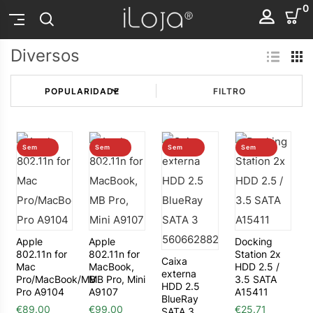
0
Diversos
FILTRO
Sem
Sem
Sem
Sem
stock
stock
stock
stock
Apple
Apple
Docking
802.11n for
802.11n for
Station 2x
Caixa
Mac
MacBook,
HDD 2.5 /
externa
Pro/MacBook/MB
MB Pro, Mini
3.5 SATA
HDD 2.5
Pro A9104
A9107
A15411
BlueRay
€
89.00
€
99.00
€
25.71
SATA 3