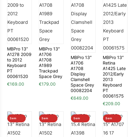
MBPro 13”
MBPro 13″
A1278 2009
A1706
MBPro 13″
MBPro 13″
to 2012
A1708
A1706
Retina
Keyboard
A1989
A1708
A1425 Late
PT
Trackpad
Display
2012/Early
00061520
Space Grey
Clamshell
2013
€
169.00
€
179.00
Space Grey
Keyboard
00082204
PT
00061575
€
649.00
€
209.00
Sem
Sem
Sem
Sem
stock
stock
stock
stock