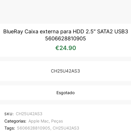
BlueRay Caixa externa para HDD 2.5″ SATA2 USB3
5606628810905
€
24.90
CH25U42AS3
Esgotado
CH25U42AS3
SKU:
Categorias:
Apple Mac
,
Peças
Tags:
5606628810905
,
CH25U42AS3