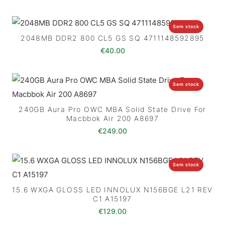
Sem stock
2048MB DDR2 800 CL5 GS SQ 4711148592895
€
40.00
Sem stock
240GB Aura Pro OWC MBA Solid State Drive For
Macbbok Air 200 A8697
€
249.00
Sem stock
15.6 WXGA GLOSS LED INNOLUX N156BGE L21 REV
C1 A15197
€
129.00