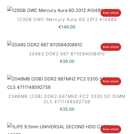
Sem stock
120GB OWC Mercury Aura 6G 2012 A10480
€
149.00
Sem stock
2048S DDR2 667 870584008910
€
39.00
Sem stock
2048MB (2GB) DDR2 667MHZ PC2 5300 SO DIMM
CL5 4711148592758
€
35.00
Sem stock