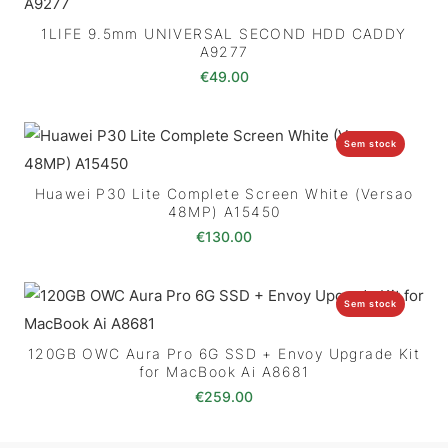
1LIFE 9.5mm UNIVERSAL SECOND HDD CADDY
A9277
€
49.00
Sem stock
Huawei P30 Lite Complete Screen White (Versao
48MP) A15450
€
130.00
Sem stock
120GB OWC Aura Pro 6G SSD + Envoy Upgrade Kit
for MacBook Ai A8681
€
259.00