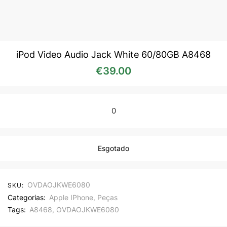
iPod Video Audio Jack White 60/80GB A8468
€
39.00
0
Esgotado
OVDAOJKWE6080
SKU:
Categorias:
Apple IPhone
,
Peças
Tags:
A8468
,
OVDAOJKWE6080