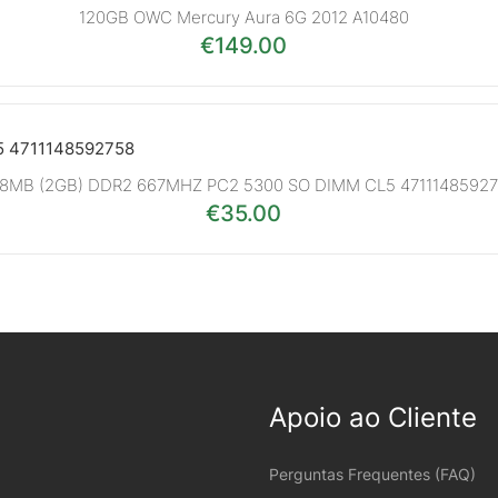
120GB OWC Mercury Aura 6G 2012 A10480
€
149.00
8MB (2GB) DDR2 667MHZ PC2 5300 SO DIMM CL5 4711148592
€
35.00
Apoio ao Cliente
Perguntas Frequentes (FAQ)