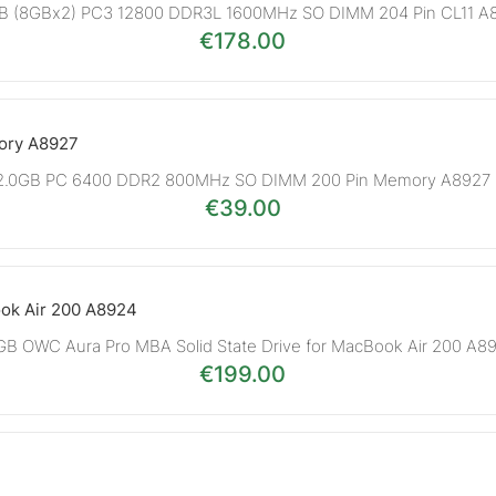
GB (8GBx2) PC3 12800 DDR3L 1600MHz SO DIMM 204 Pin CL11 A
€
178.00
2.0GB PC 6400 DDR2 800MHz SO DIMM 200 Pin Memory A8927
€
39.00
GB OWC Aura Pro MBA Solid State Drive for MacBook Air 200 A8
€
199.00