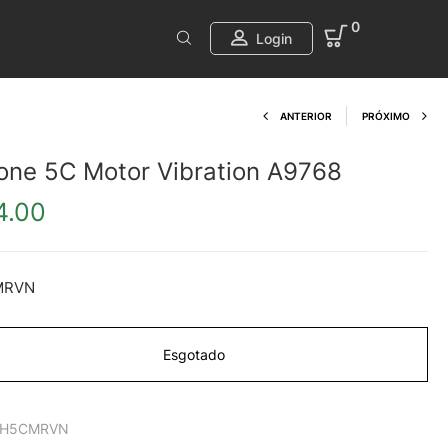
0
Login
Product navi
ANTERIOR
PRÓXIMO
one 5C Motor Vibration A9768
4.00
MRVN
Esgotado
H5CMRVN