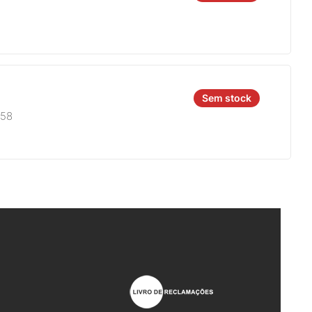
Sem stock
758