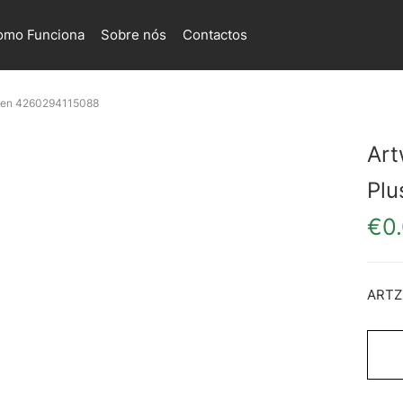
omo Funciona
Sobre nós
Contactos
lucen 4260294115088
Art
Plu
€
0
ARTZ