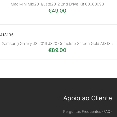
Mac Mini Mid2011/Late2012 2nd Drive Kit 00063098
€
49.00
Samsung Galaxy J3 2016 J320 Complete Screen Gold A13135
€
89.00
Apoio ao Cliente
Perguntas Frequentes (FAQ)