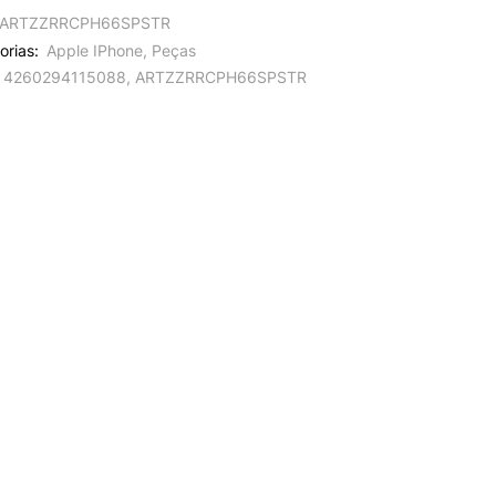
ARTZZRRCPH66SPSTR
orias:
Apple IPhone
,
Peças
4260294115088
,
ARTZZRRCPH66SPSTR