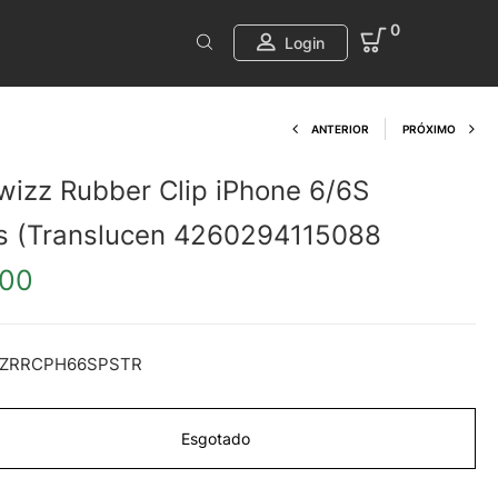
0
Login
Product navi
ANTERIOR
PRÓXIMO
wizz Rubber Clip iPhone 6/6S
s (Translucen 4260294115088
.00
ZRRCPH66SPSTR
Esgotado