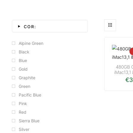
COR:
Alpine Green
Black
Blue
480GB O
Gold
iMac13,1
Graphite
€
3
Green
Pacific Blue
Pink
Red
Sierra Blue
Silver