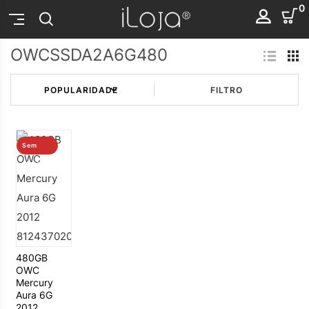
0
OWCSSDA2A6G480
FILTRO
Sem
stock
480GB
OWC
Mercury
Aura 6G
2012