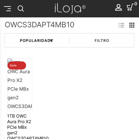
0
OWCS3DAPT4MB10
FILTRO
Sem
stock
1TB OWC
Aura Pro X2
PCIe MBx
gen2
OWCS3DAPT4MB10