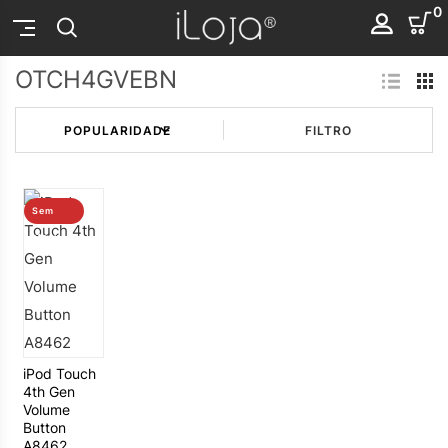
0
OTCH4GVEBN
FILTRO
Sem
stock
iPod Touch
4th Gen
Volume
Button
A8462