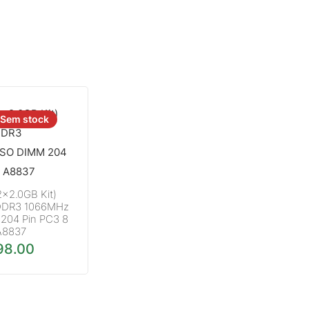
Sem stock
2×2.0GB Kit)
DDR3 1066MHz
204 Pin PC3 8
A8837
98.00