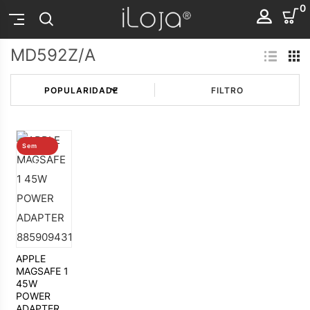
0
MD592Z/A
FILTRO
Sem
stock
APPLE
MAGSAFE 1
45W
POWER
ADAPTER