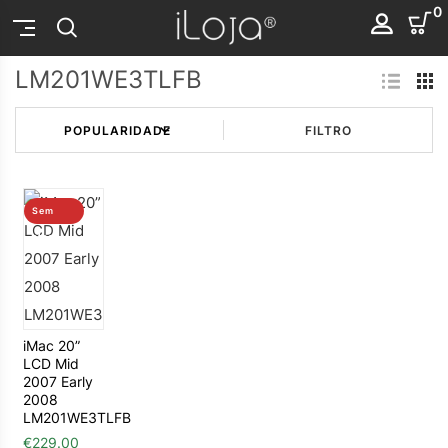
0
LM201WE3TLFB
FILTRO
Sem
stock
iMac 20”
LCD Mid
2007 Early
2008
LM201WE3TLFB
€
229.00