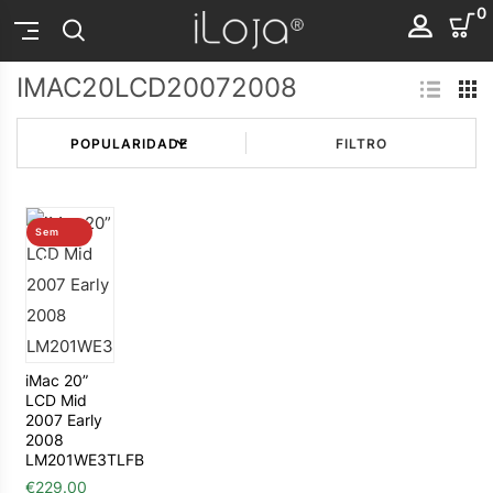
0
IMAC20LCD20072008
FILTRO
Sem
stock
iMac 20”
LCD Mid
2007 Early
2008
LM201WE3TLFB
€
229.00