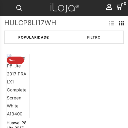
0
HULCP8LI17WH
FILTRO
Sem
stock
Huawei P8
Lite 2017