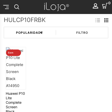
0
HULCP10FRBK
FILTRO
Sem
stock
Huawei P10
Lite
Complete
Screen
Black