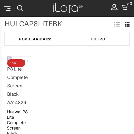
0
HULCAP8LITEBK
FILTRO
Sem
stock
Huawei P8
Lite
Complete
Screen
Black